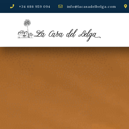
+34 686 959 094
info@lacasadelbelga.com