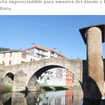
sita imprescindible para amantes del diseño y 
ltura.