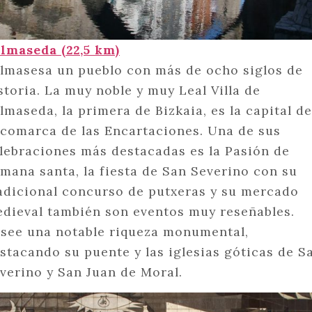
lmaseda (22,5 km)
lmasesa un pueblo con más de ocho siglos de
storia. La muy noble y muy Leal Villa de
lmaseda, la primera de Bizkaia, es la capital d
 comarca de las Encartaciones. Una de sus
lebraciones más destacadas es la Pasión de
mana santa, la fiesta de San Severino con su
adicional concurso de putxeras y su mercado
dieval también son eventos muy reseñables.
see una notable riqueza monumental,
stacando su puente y las iglesias góticas de S
verino y San Juan de Moral.